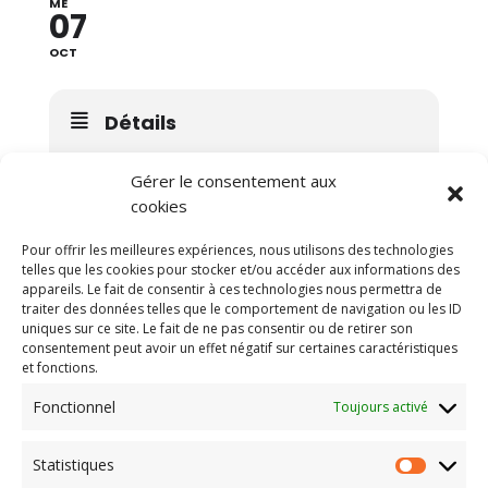
ME
07
OCT
Détails
Gérer le consentement aux
cookies
Heure
Pour offrir les meilleures expériences, nous utilisons des technologies
telles que les cookies pour stocker et/ou accéder aux informations des
octobre 7 (mercredi)
6:00ap-midi
-
8:00ap-midi
appareils. Le fait de consentir à ces technologies nous permettra de
traiter des données telles que le comportement de navigation ou les ID
uniques sur ce site. Le fait de ne pas consentir ou de retirer son
consentement peut avoir un effet négatif sur certaines caractéristiques
CALENDRIER
et fonctions.
CALENDRIER GOOGLE
Fonctionnel
Toujours activé
Statistiques
Statisti